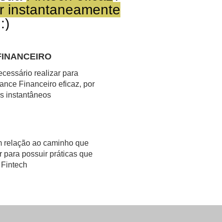
r instantaneamente
:)
FINANCEIRO
cessário realizar para
nce Financeiro eficaz, por
s instantâneos
m relação ao caminho que
r para possuir práticas que
 Fintech