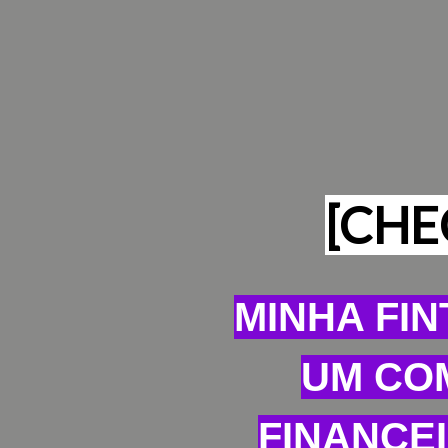
[CHE
MINHA FI
UM CO
FINANCE