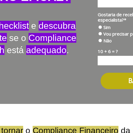
Gostaria de rec
especialista?*
hecklist
e
descubra
Sim
Vou precisar 
te
se o
Compliance
Não
ch
está
adequado
.
10 + 6 = ?
B
tornar
o
Compliance Financeiro
da