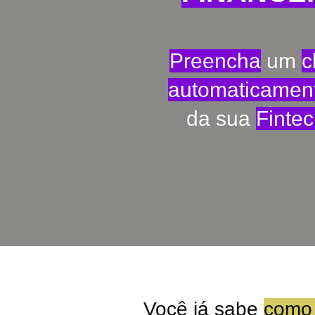
Preencha
um
c
automaticamen
da sua
Finte
Você já sabe
como 