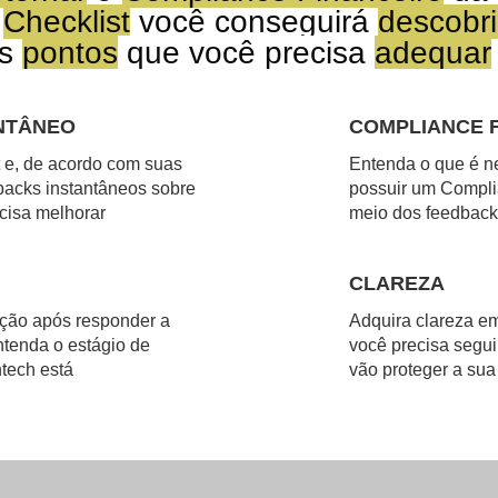
o
Checklist
você conseguirá
descobri
os
pontos
que você precisa
adequar
NTÂNEO
COMPLIANCE 
 e, de acordo com suas
Entenda o que é ne
backs instantâneos sobre
possuir um Complia
cisa melhorar
meio dos feedback
CLAREZA
ção após responder a
Adquira clareza e
ntenda o estágio de
você precisa segui
tech está
vão proteger a sua