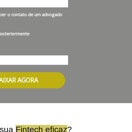
eber o contato de um advogado
posteriormente
AIXAR AGORA
 sua
Fintech eficaz
?