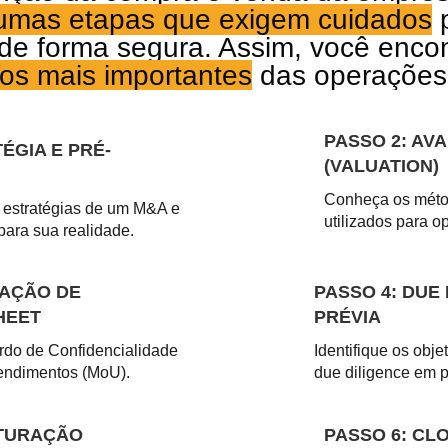
umas etapas que exigem cuidados
p
 de forma segura
. Assim, você enco
os mais importantes
das operaçõe
PASSO 2: AV
ÉGIA E PRÉ-
(VALUATION)
Conheça os méto
s estratégias de um M&A e
utilizados para 
para sua realidade.
RAÇÃO DE
PASSO 4: DUE 
HEET
PRÉVIA
rdo de Confidencialidade
Identifique os obj
endimentos (MoU).
due diligence em 
UTURAÇÃO
PASSO 6: CL