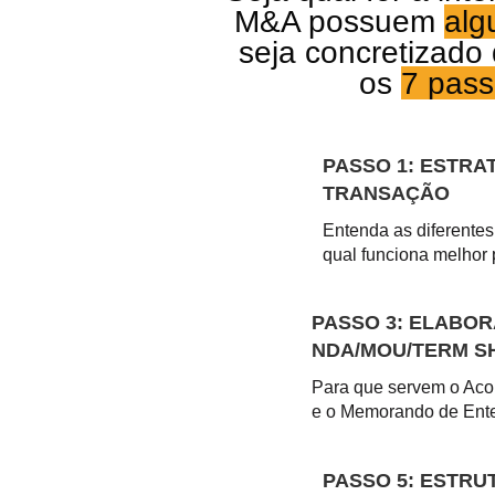
M&A possuem
alg
seja
concretizado
os
7 pass
PASSO 1: ESTRAT
TRANSAÇÃO
Entenda as diferente
qual funciona melhor 
PASSO 3: ELABO
NDA/MOU/TERM S
Para que servem o Aco
e o Memorando de Ent
PASSO 5: ESTR