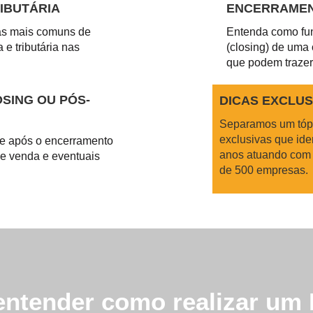
RIBUTÁRIA
ENCERRAMEN
s mais comuns de
Entenda como fu
 e tributária nas
(closing) de uma
que podem trazer
OSING OU PÓS-
DICAS EXCLUS
Separamos um tópic
exclusivas que ide
e após o encerramento
anos atuando com 
e venda e eventuais
de 500 empresas.
entender como realizar um