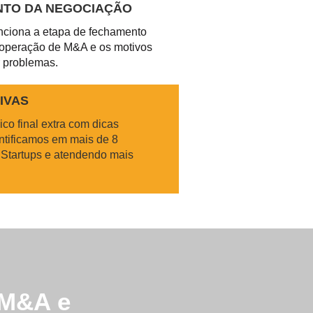
TO DA NEGOCIAÇÃO
nciona a etapa de fechamento
 operação de M&A e os motivos
 problemas.
IVAS
o final extra com dicas
ntificamos em mais de 8
Startups e atendendo mais
 M&A e