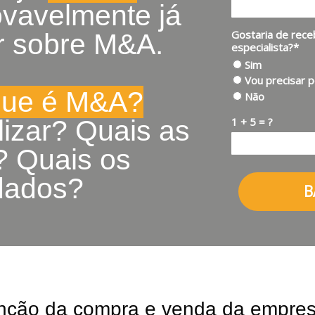
ovavelmente já
Gostaria de rec
ar sobre M&A.
especialista?*
Sim
Vou precisar 
que é M&A?
Não
1 + 5 = ?
izar? Quais as
? Quais os
dados?
B
tenção da compra e venda da empre