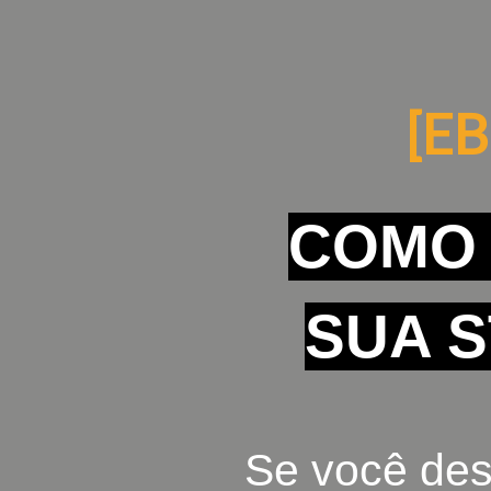
[E
COMO
SUA 
Se você de