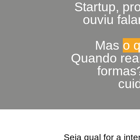
Startup, pr
ouviu fal
Mas
o 
Quando real
formas
cui
Seja qual for a in